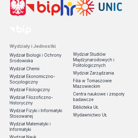
Wydziały i Jednostki
Wydział Studiów
Wydział Biologii i Ochrony
Międzynarodowych i
Środowiska
Politologicznych
Wydział Chemii
Wydział Zarządzania
Wydział Ekonomiczno-
Filia w Tomaszowie
Socjologiczny
Mazowieckim
Wydział Filologiczny
Centra naukowe i zespoły
Wydział Filozoficzno-
badawcze
Historyczny
Biblioteka UŁ
Wydział Fizyki i Informatyki
Wydawnictwo UŁ
Stosowanej
Wydział Matematyki i
Informatyki
Wydział Nauk