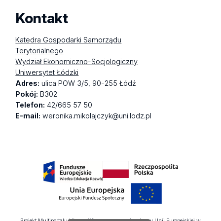
Kontakt
Katedra Gospodarki Samorządu
Terytorialnego
Wydział Ekonomiczno-Socjologiczny
Uniwersytet Łódzki
Adres:
ulica POW 3/5, 90-255 Łódź
Pokój:
B302
Telefon:
42/665 57 50
E-mail:
weronika.mikolajczyk@uni.lodz.pl
Projekt Multiportalu UŁ współfinansowany z funduszy Unii Europejskiej w